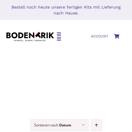
Zum
Bestell noch heute unsere fertigen Kits mit Lieferung
Inhalt
nach Hause.
springen
Toggle
ACCOUNT
Toggle
Navigation
Navigation
HOME
SETS
SHOP
Mikrozement
MIKROZEMENT – BETON CIRÉ
Oberflächenschutz
BLOG
MUSTERS
KONTAKT
Sortieren nach
Datum
Zubehör