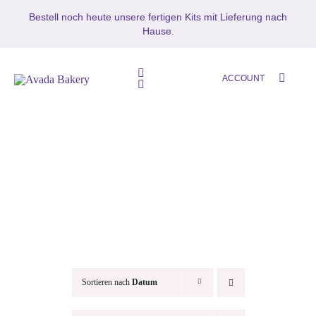
Zum
Bestell noch heute unsere fertigen Kits mit Lieferung nach
Inhalt
Hause.
springen
Toggle
ACCOUNT
Toggle
Navigation
Navigation
HOME
SETS
SHOP
Mikrozement
MIKROZEMENT – BETON CIRÉ
Oberflächenschutz
BLOG
MUSTERS
Sortieren nach
Datum
KONTAKT
Zubehör