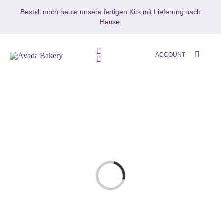
Zum
Bestell noch heute unsere fertigen Kits mit Lieferung nach
Inhalt
Hause.
springen
Toggle
ACCOUNT
Toggle
Navigation
Navigation
HOME
SETS
SHOP
Mikrozement
MIKROZEMENT – BETON CIR
Oberflächenschutz
Loading...
BLOG
MUSTERS
KONTAKT
Zubehör