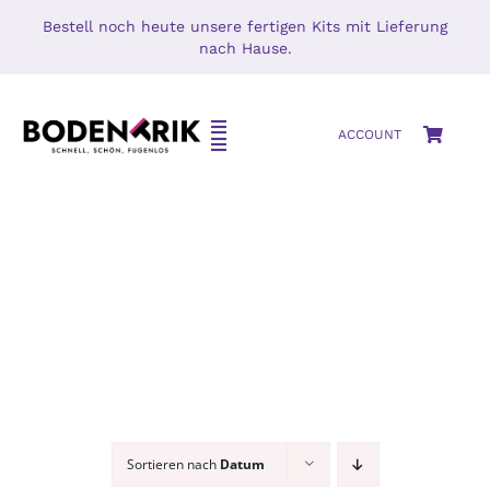
Zum
Bestell noch heute unsere fertigen Kits mit Lieferung
Inhalt
nach Hause.
springen
Toggle
ACCOUNT
Toggle
Navigation
Navigation
HOME
SETS
SHOP
Mikrozement
MIKROZEMENT – BETON CIRÉ
Oberflächenschutz
BLOG
MUSTERS
KONTAKT
Sortieren nach
Datum
Zubehör