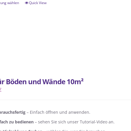
rung wählen
Quick View
Dieses
Produkt
weist
mehrere
Varianten
auf.
Die
Optionen
können
auf
für Böden und Wände 10m²
der
€
Produktseite
gewählt
werden
rauchsfertig
– Einfach öffnen und anwenden.
fach zu bedienen
– sehen Sie sich unser Tutorial-Video an.