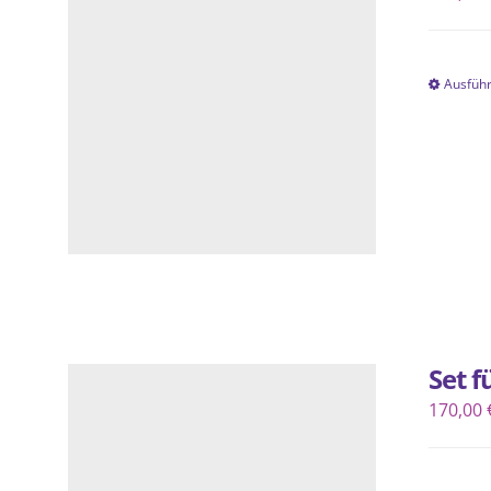
Ausfüh
Set 
170,00