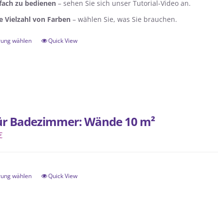
fach zu bedienen
– sehen Sie sich unser Tutorial-Video an.
e Vielzahl von Farben
– wählen Sie, was Sie brauchen.
rung wählen
Quick View
Dieses
Produkt
weist
mehrere
Varianten
auf.
für Badezimmer: Wände 10 m²
Die
€
Optionen
können
auf
rung wählen
Quick View
Dieses
der
Produkt
Produktseite
weist
gewählt