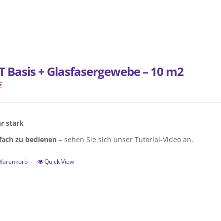
Produkt
weist
mehrere
Varianten
auf.
T Basis + Glasfasergewebe – 10 m2
Die
€
Optionen
können
auf
r stark
der
fach zu bedienen
– sehen Sie sich unser Tutorial-Video an.
Produktseite
gewählt
 Warenkorb
Quick View
werden