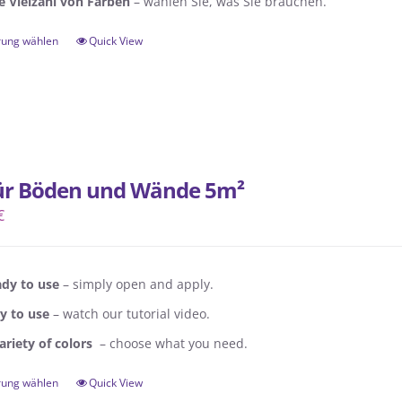
e Vielzahl von Farben
– wählen Sie, was Sie brauchen.
rung wählen
Quick View
Dieses
Produkt
weist
mehrere
Varianten
auf.
für Böden und Wände 5m²
Die
€
Optionen
können
auf
dy to use
– simply open and apply.
der
y to use
– watch our tutorial video.
Produktseite
ariety of colors
– choose what you need.
gewählt
werden
rung wählen
Quick View
Dieses