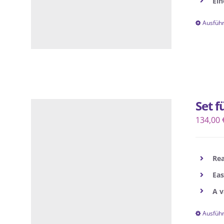
Ein
Ausfüh
Set 
134,00
Rea
Eas
A v
Ausfüh