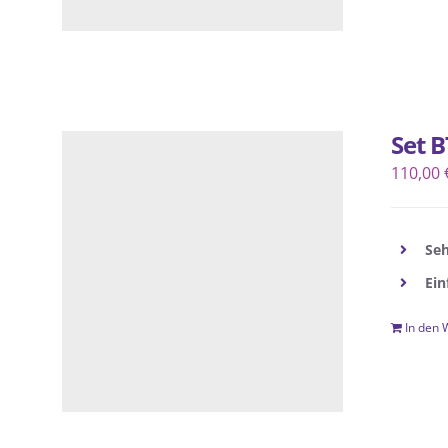
Set B
110,00
Seh
Ein
In den