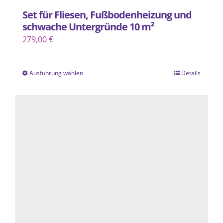
Set für Fliesen, Fußbodenheizung und
schwache Untergründe 10 m²
279,00
€
Ausführung wählen
Details
Dieses
Produkt
weist
mehrere
Varianten
auf.
Die
Optionen
können
auf
der