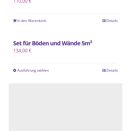
110,00
€
In den Warenkorb
Details
Set für Böden und Wände 5m²
134,00
€
Ausführung wählen
Details
Dieses
Produkt
weist
mehrere
Varianten
auf.
Die
Optionen