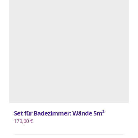
Varianten
auf.
Die
Optionen
können
auf
der
Produktseite
gewählt
werden
Set für Badezimmer: Wände 5m²
170,00
€