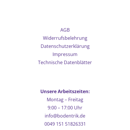
mehrere
Varianten
auf.
Die
AGB
Optionen
Widerrufsbelehrung
können
Datenschutzerklärung
auf
Impressum
der
Technische Datenblätter
Produktseite
gewählt
werden
Unsere Arbeitszeiten:
Montag – Freitag
9:00 – 17:00 Uhr
info@bodentrik.de
0049 151 51826331