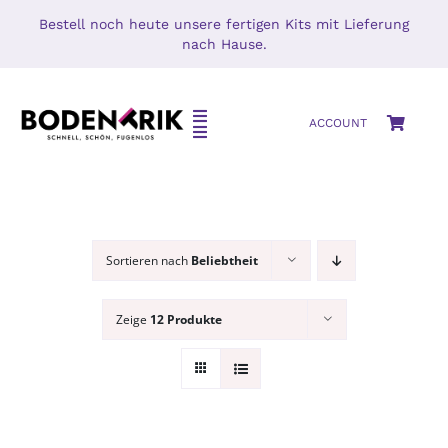
Zum
Bestell noch heute unsere fertigen Kits mit Lieferung
Inhalt
nach Hause.
springen
Toggle
ACCOUNT
Toggle
Navigation
Navigation
HOME
SETS
SHOP
Mikrozement
Sortieren nach
Beliebtheit
MIKROZEMENT – BETON CIRÉ
Oberflächenschutz
Zeige
12 Produkte
BLOG
MUSTERS
KONTAKT
Zubehör