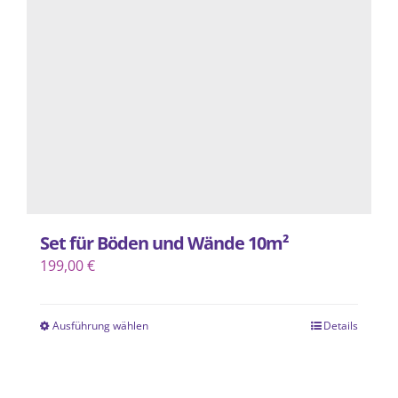
Optionen
können
auf
der
Produktseite
gewählt
werden
Set für Böden und Wände 10m²
199,00
€
Ausführung wählen
Details
Dieses
Produkt
weist