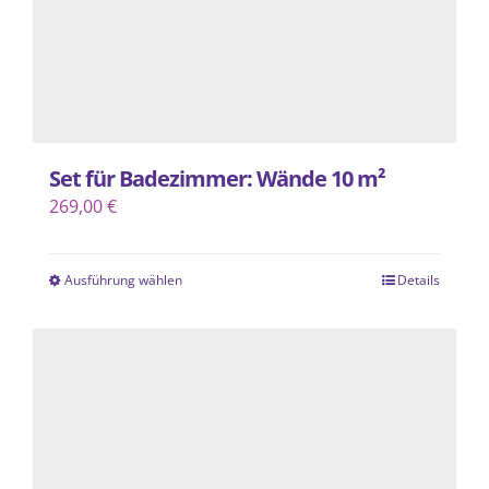
Produktseite
gewählt
werden
Set für Badezimmer: Wände 10 m²
269,00
€
Ausführung wählen
Details
Dieses
Produkt
weist
mehrere
Varianten
auf.
Die