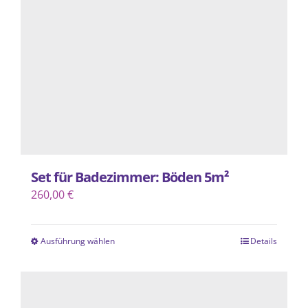
können
auf
der
Produktseite
gewählt
werden
Set für Badezimmer: Böden 5m²
260,00
€
Ausführung wählen
Details
Dieses
Produkt
weist
mehrere