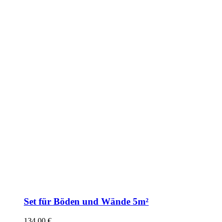
Set für Böden und Wände 5m²
134,00
€