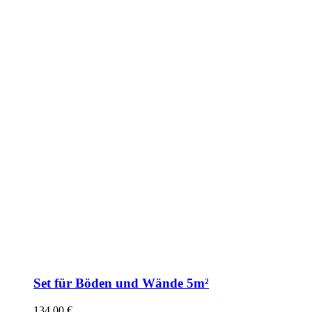
Set für Böden und Wände 5m²
134,00
€