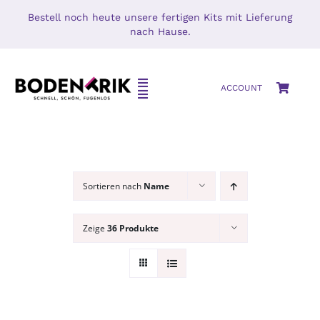
Zum
Bestell noch heute unsere fertigen Kits mit Lieferung
Inhalt
nach Hause.
springen
Toggle
ACCOUNT
Toggle
Navigation
Navigation
HOME
SETS
SHOP
Mikrozement
Sortieren nach
Name
MIKROZEMENT – BETON CIRÉ
Oberflächenschutz
Zeige
36 Produkte
BLOG
MUSTERS
KONTAKT
Zubehör