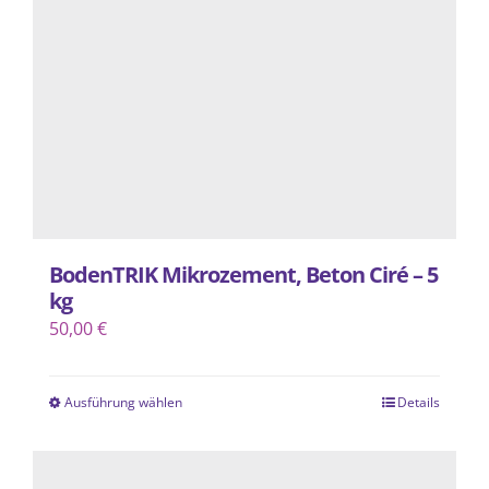
BodenTRIK Mikrozement, Beton Ciré – 5
kg
50,00
€
Ausführung wählen
Details
Dieses
Produkt
weist