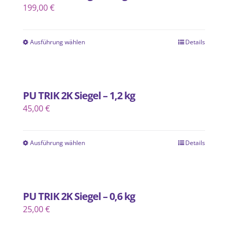
199,00
€
Ausführung wählen
Details
Dieses
Produkt
weist
mehrere
PU TRIK 2K Siegel – 1,2 kg
Varianten
45,00
€
auf.
Die
Ausführung wählen
Optionen
Details
Dieses
können
Produkt
auf
weist
der
mehrere
PU TRIK 2K Siegel – 0,6 kg
Produktseite
Varianten
25,00
€
gewählt
auf.