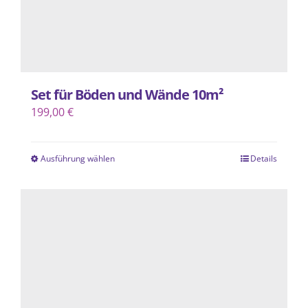
gewählt
werden
Set für Böden und Wände 10m²
199,00
€
Ausführung wählen
Details
Dieses
Produkt
weist
mehrere
Varianten
auf.
Die
Optionen