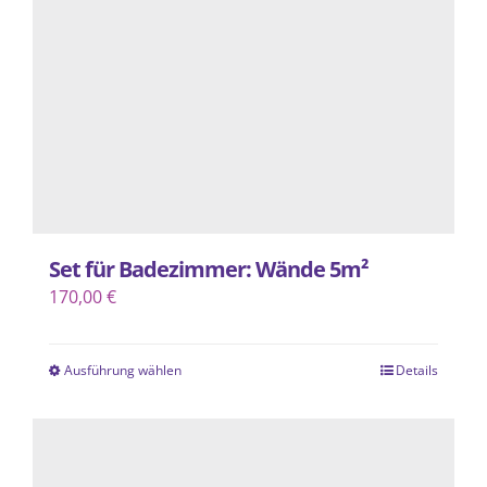
können
auf
der
Produktseite
gewählt
werden
Set für Badezimmer: Wände 5m²
170,00
€
Ausführung wählen
Details
Dieses
Produkt
weist
mehrere