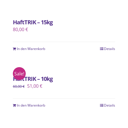
können
auf
der
HaftTRIK – 15kg
Produktseite
80,00
€
gewählt
werden
In den Warenkorb
Details
Sale!
HaftTRIK – 10kg
Ursprünglicher
Aktueller
51,00
€
60,00
€
Preis
Preis
war:
ist:
In den Warenkorb
Details
60,00 €
51,00 €.