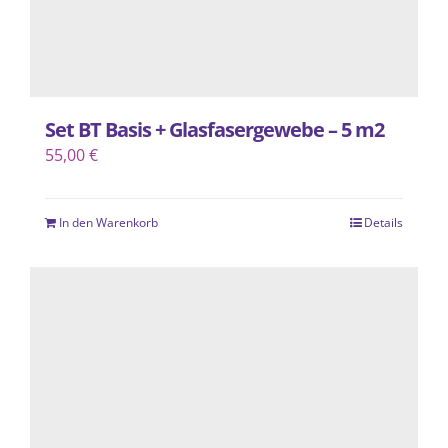
gewählt
werden
Set BT Basis + Glasfasergewebe – 5 m2
55,00
€
In den Warenkorb
Details