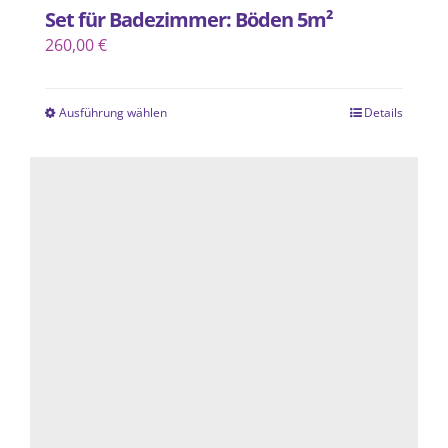
Set für Badezimmer: Böden 5m²
260,00
€
Ausführung wählen
Details
Dieses
Produkt
weist
mehrere
Varianten
auf.
Die
Optionen
können
auf
der
Produktseite