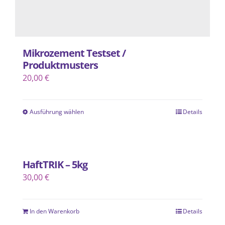
werden
Mikrozement Testset /
Produktmusters
20,00
€
Ausführung wählen
Details
Dieses
Produkt
weist
mehrere
HaftTRIK – 5kg
Varianten
30,00
€
auf.
Die
In den Warenkorb
Optionen
Details