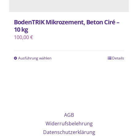
BodenTRIK Mikrozement, Beton Ciré –
10 kg
100,00
€
Ausführung wählen
Details
Dieses
Produkt
weist
mehrere
Varianten
auf.
Die
AGB
Optionen
Widerrufsbelehrung
können
Datenschutzerklärung
auf