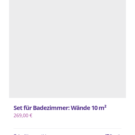
Varianten
auf.
Die
Optionen
können
auf
der
Produktseite
gewählt
werden
Set für Badezimmer: Wände 10 m²
269,00
€