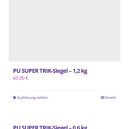
können
auf
der
Produktseite
gewählt
werden
PU SUPER TRIK-Siegel – 1,2 kg
60,00
€
Ausführung wählen
Details
Dieses
Produkt
weist
mehrere
PU SUPER TRIK-Siegel – 0,6 kg