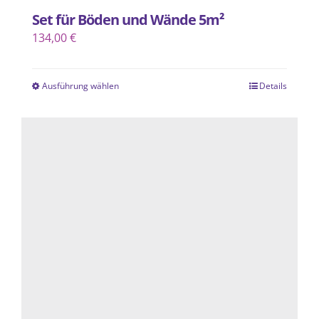
Set für Böden und Wände 5m²
134,00
€
Ausführung wählen
Details
Dieses
Produkt
weist
mehrere
Varianten
auf.
Die
Optionen
können
auf
der
Produktseite