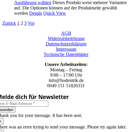
Ausführung wählen
Dieses Produkt weist mehrere Varianten
auf. Die Optionen können auf der Produktseite gewählt
werden
Details
Quick View
Zurück
1
2
3
Vor
AGB
Widerrufsbelehrung
Datenschutzerklärung
Impressum
Technische Datenblätter
Unsere Arbeitszeiten:
Montag – Freitag
9:00 – 17:00 Uhr
info@bodentrik.de
0049 151 51826331
elde dich für Newsletter
bsenden
hank you for your message. It has been sent.
×
here was an error trying to send your message. Please try again later.