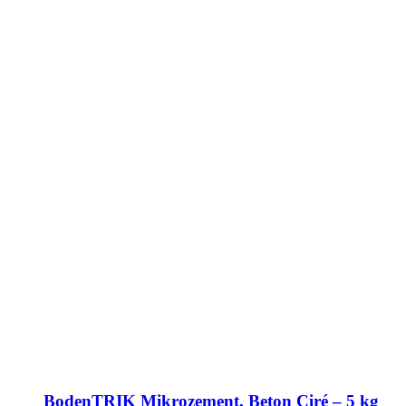
BodenTRIK Mikrozement, Beton Ciré – 5 kg