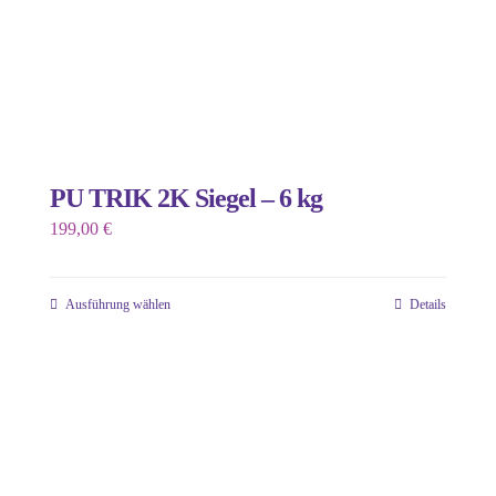
PU TRIK 2K Siegel – 6 kg
199,00
€
Ausführung wählen
Details
Dieses
Produkt
weist
mehrere
Varianten
auf.
Die