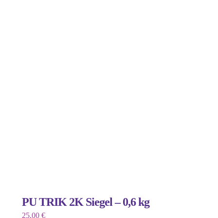
weist
mehrere
Varianten
auf.
Die
Optionen
können
auf
der
Produktseite
gewählt
werden
PU TRIK 2K Siegel – 0,6 kg
25,00
€