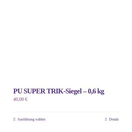
Die
Optionen
können
auf
der
Produktseite
gewählt
werden
PU SUPER TRIK-Siegel – 0,6 kg
40,00
€
Ausführung wählen
Details
Dieses
Produkt