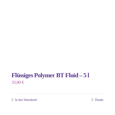
Optionen
können
auf
der
Produktseite
gewählt
werden
Flüssiges Polymer BT Fluid – 5 l
33,00
€
In den Warenkorb
Details