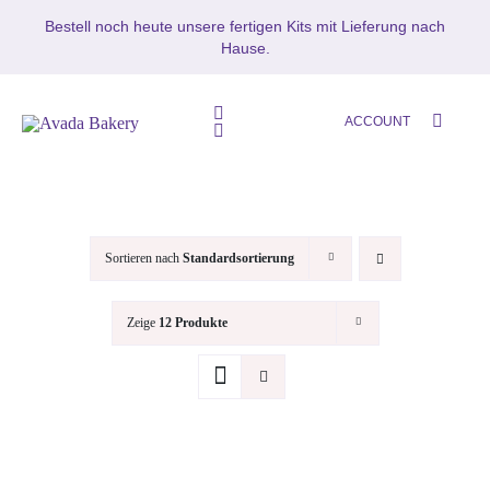
Zum
Bestell noch heute unsere fertigen Kits mit Lieferung nach
Inhalt
Hause.
springen
Toggle
ACCOUNT
Toggle
Navigation
Navigation
HOME
SETS
SHOP
Sortieren nach
Standardsortierung
Mikrozement
MIKROZEMENT – BETON CIR
Zeige
12 Produkte
Oberflächenschutz
BLOG
MUSTERS
KONTAKT
Zubehör