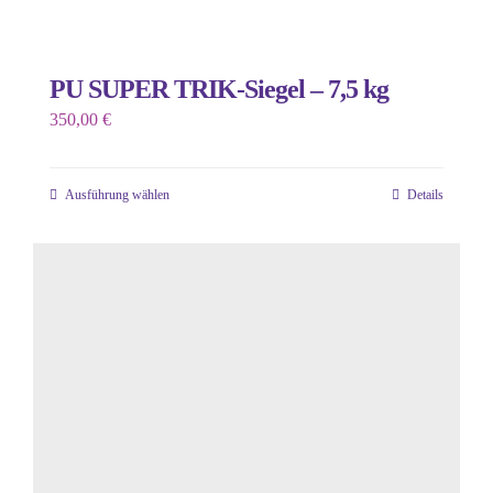
PU SUPER TRIK-Siegel – 7,5 kg
350,00
€
Ausführung wählen
Details
Dieses
Produkt
weist
mehrere
Varianten
auf.
Die
Optionen
können
auf