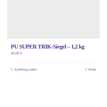
der
Produktseite
gewählt
werden
PU SUPER TRIK-Siegel – 1,2 kg
60,00
€
Ausführung wählen
Details
Dieses
Produkt
weist
mehrere
Varianten
auf.