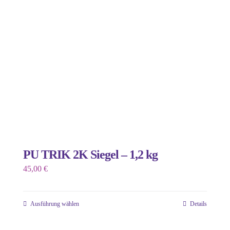
PU TRIK 2K Siegel – 1,2 kg
45,00
€
Ausführung wählen
Details
Dieses
Produkt