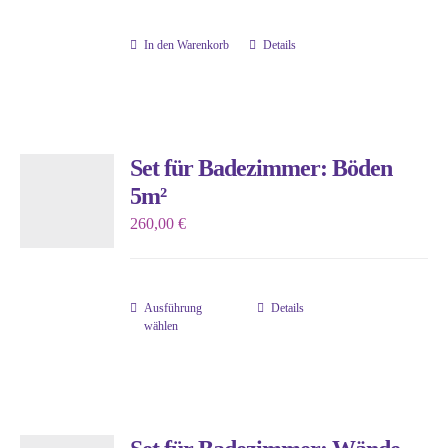
können
In den Warenkorb
Details
auf
der
Produktseite
gewählt
werden
Set für Badezimmer: Böden
5m²
260,00
€
Ausführung
Details
Dieses
wählen
Produkt
weist
mehrere
Varianten