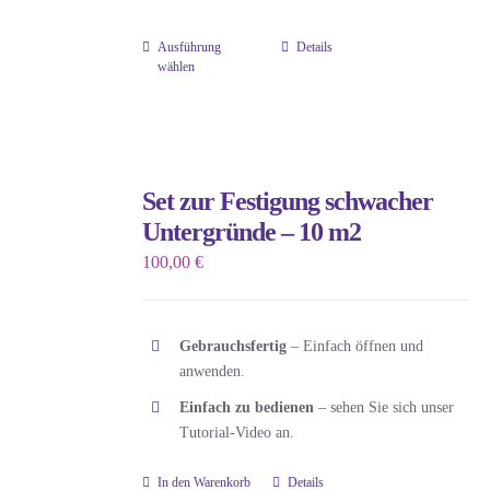
Ausführung
Details
Dieses
wählen
Produkt
weist
mehrere
Varianten
Set zur Festigung schwacher
auf.
Untergründe – 10 m2
Die
100,00
€
Optionen
können
auf
Gebrauchsfertig
– Einfach öffnen und
der
anwenden.
Produktseite
Einfach zu bedienen
– sehen Sie sich unser
gewählt
Tutorial-Video an.
werden
In den Warenkorb
Details