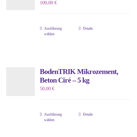
100,00
€
Optionen
können
auf
Ausführung
Details
der
Dieses
wählen
Produktseite
Produkt
gewählt
weist
werden
mehrere
Varianten
BodenTRIK Mikrozement,
auf.
Beton Ciré – 5 kg
Die
50,00
€
Optionen
können
auf
Ausführung
Details
der
Dieses
wählen
Produktseite
Produkt
gewählt
weist