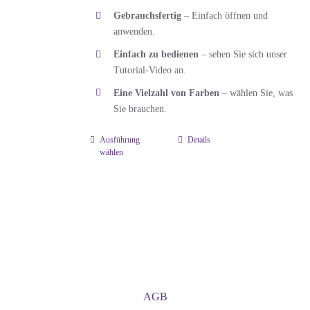
können
Gebrauchsfertig
– Einfach öffnen und
auf
anwenden.
der
Einfach zu bedienen
– sehen Sie sich unser
Produktseite
Tutorial-Video an.
gewählt
Eine Vielzahl von Farben
– wählen Sie, was
werden
Sie brauchen.
Ausführung
Details
Dieses
wählen
Produkt
weist
mehrere
Varianten
auf.
Die
Optionen
AGB
können