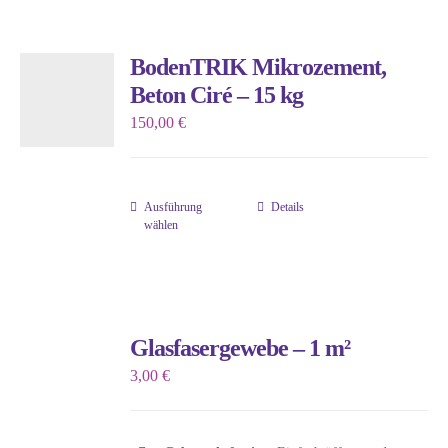
werden
mehrere
Varianten
BodenTRIK Mikrozement,
auf.
Beton Ciré – 15 kg
Die
150,00
€
Optionen
können
auf
Ausführung
Details
der
Dieses
wählen
Produktseite
Produkt
gewählt
weist
werden
mehrere
Varianten
Glasfasergewebe – 1 m²
auf.
3,00
€
Die
Optionen
können