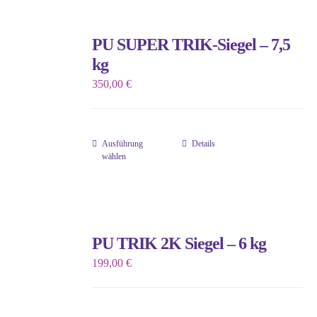
PU SUPER TRIK-Siegel – 7,5
kg
350,00
€
Ausführung
Details
Dieses
wählen
Produkt
weist
mehrere
Varianten
PU TRIK 2K Siegel – 6 kg
auf.
199,00
€
Die
Optionen
können