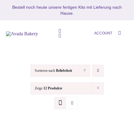
Zum
Bestell noch heute unsere fertigen Kits mit Lieferung nach
Inhalt
Hause.
springen
Toggle
ACCOUNT
Toggle
Navigation
Navigation
HOME
SETS
SHOP
Sortieren nach
Beliebtheit
Mikrozement
MIKROZEMENT – BETON CIR
Zeige
12 Produkte
Oberflächenschutz
BLOG
MUSTERS
KONTAKT
Zubehör