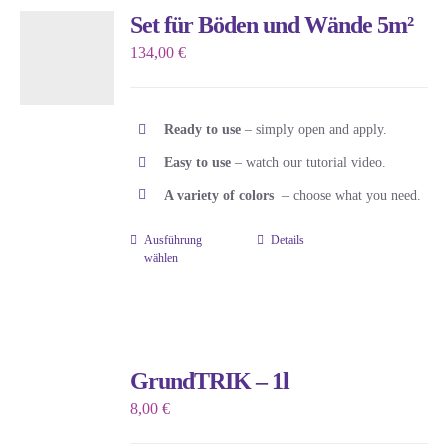
Set für Böden und Wände 5m²
134,00
€
Ready to use
– simply open and apply.
Easy to use
– watch our tutorial video.
A variety of colors
– choose what you need.
Ausführung
Details
Dieses
wählen
Produkt
weist
mehrere
Varianten
GrundTRIK – 1l
auf.
8,00
€
Die
Optionen