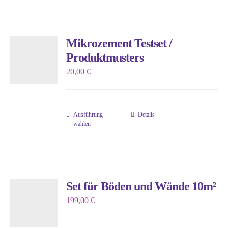
weist
mehrere
Varianten
Mikrozement Testset /
auf.
Produktmusters
Die
20,00
€
Optionen
können
auf
Ausführung
Details
der
Dieses
wählen
Produktseite
Produkt
gewählt
weist
werden
mehrere
Varianten
Set für Böden und Wände 10m²
auf.
199,00
€
Die
Optionen