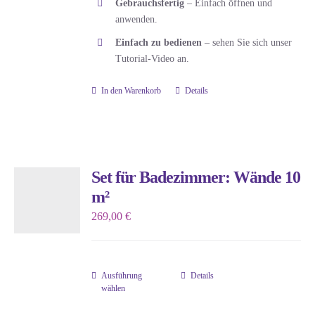
Gebrauchsfertig
– Einfach öffnen und
auf
anwenden.
der
Einfach zu bedienen
– sehen Sie sich unser
Produktseite
Tutorial-Video an.
gewählt
werden
In den Warenkorb
Details
Set für Badezimmer: Wände 10
m²
269,00
€
Ausführung
Details
Dieses
wählen
Produkt