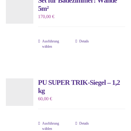
Set für Badezimmer: Wände
auf.
5m²
Die
170,00
€
Optionen
können
auf
Ausführung
Details
der
Dieses
wählen
Produktseite
Produkt
gewählt
weist
werden
mehrere
Varianten
PU SUPER TRIK-Siegel – 1,2
auf.
kg
Die
60,00
€
Optionen
können
auf
Ausführung
Details
der
Dieses
wählen