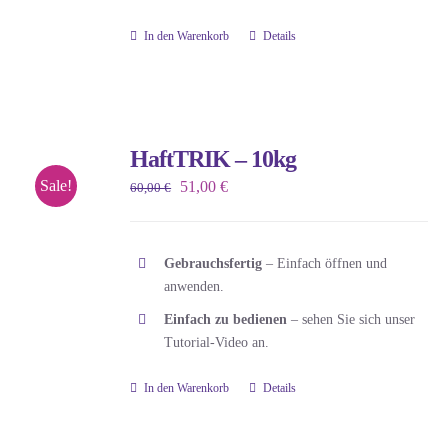
In den Warenkorb
Details
HaftTRIK – 10kg
Sale!
Ursprünglicher
Aktueller
51,00
€
60,00
€
Preis
Preis
war:
ist:
Gebrauchsfertig
– Einfach öffnen und
60,00 €
51,00 €.
anwenden.
Einfach zu bedienen
– sehen Sie sich unser
Tutorial-Video an.
In den Warenkorb
Details