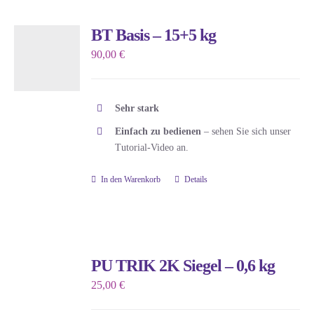
gewählt
werden
BT Basis – 15+5 kg
90,00
€
Sehr stark
Einfach zu bedienen
– sehen Sie sich unser
Tutorial-Video an.
In den Warenkorb
Details
PU TRIK 2K Siegel – 0,6 kg
25,00
€