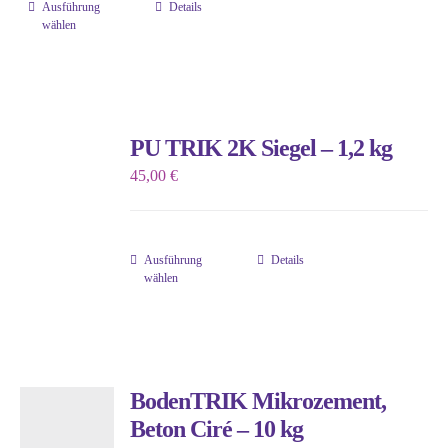
Ausführung
Details
Dieses
wählen
Produkt
weist
mehrere
Varianten
PU TRIK 2K Siegel – 1,2 kg
auf.
45,00
€
Die
Optionen
können
Ausführung
Details
auf
Dieses
wählen
der
Produkt
Produktseite
weist
gewählt
mehrere
werden
Varianten
BodenTRIK Mikrozement,
auf.
Beton Ciré – 10 kg
Die