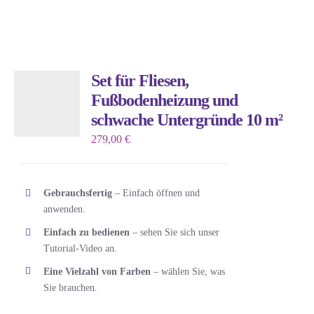
Produktseite
Produkt
gewählt
weist
werden
mehrere
Varianten
Set für Fliesen,
auf.
Fußbodenheizung und
Die
schwache Untergründe 10 m²
Optionen
279,00
€
können
auf
der
Gebrauchsfertig
– Einfach öffnen und
Produktseite
anwenden.
gewählt
Einfach zu bedienen
– sehen Sie sich unser
werden
Tutorial-Video an.
Eine Vielzahl von Farben
– wählen Sie, was
Sie brauchen.