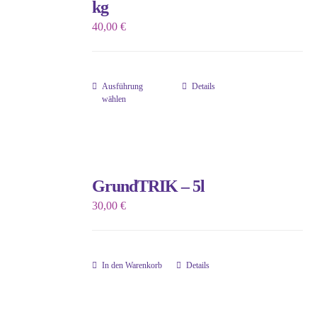
kg
40,00
€
Ausführung
Details
Dieses
wählen
Produkt
weist
mehrere
Varianten
GrundTRIK – 5l
auf.
30,00
€
Die
Optionen
können
In den Warenkorb
Details
auf
der
Produktseite