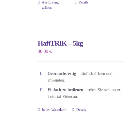
Ausführung
Details
auf
Dieses
wählen
der
Produkt
Produktseite
weist
gewählt
mehrere
werden
Varianten
HaftTRIK – 5kg
auf.
30,00
€
Die
Optionen
können
Gebrauchsfertig
– Einfach öffnen und
auf
anwenden.
der
Einfach zu bedienen
– sehen Sie sich unser
Produktseite
Tutorial-Video an.
gewählt
werden
In den Warenkorb
Details