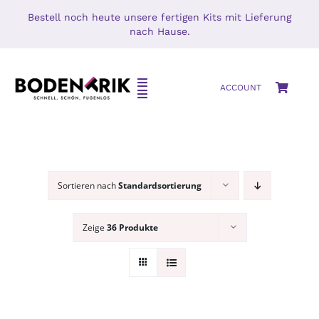
Zum
Bestell noch heute unsere fertigen Kits mit Lieferung
Inhalt
nach Hause.
springen
Toggle
ACCOUNT
Toggle
Navigation
Navigation
HOME
SETS
SHOP
Mikrozement
Sortieren nach
Standardsortierung
MIKROZEMENT – BETON CIRÉ
Oberflächenschutz
Zeige
36 Produkte
BLOG
MUSTERS
KONTAKT
Zubehör