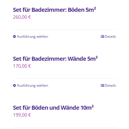
Set für Badezimmer: Böden 5m²
260,00
€
Ausführung wählen
Details
Dieses
Produkt
weist
Set für Badezimmer: Wände 5m²
mehrere
170,00
€
Varianten
auf.
Ausführung wählen
Die
Details
Dieses
Optionen
Produkt
können
weist
Set für Böden und Wände 10m²
auf
mehrere
199,00
€
der
Varianten
Produktseite
auf.