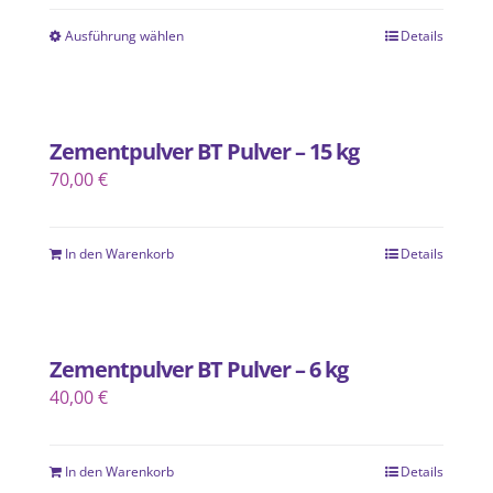
Ausführung wählen
Details
Dieses
Produkt
weist
mehrere
Zementpulver BT Pulver – 15 kg
Varianten
70,00
€
auf.
Die
In den Warenkorb
Optionen
Details
können
auf
der
Zementpulver BT Pulver – 6 kg
Produktseite
40,00
€
gewählt
werden
In den Warenkorb
Details