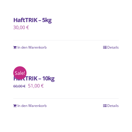
HaftTRIK – 5kg
30,00
€
In den Warenkorb
Details
Sale!
HaftTRIK – 10kg
Ursprünglicher
Aktueller
51,00
€
60,00
€
Preis
Preis
war:
ist:
In den Warenkorb
Details
60,00 €
51,00 €.