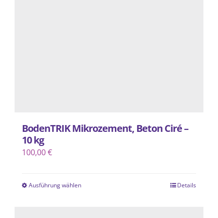
können
auf
der
Produktseite
gewählt
werden
BodenTRIK Mikrozement, Beton Ciré –
10 kg
100,00
€
Ausführung wählen
Details
Dieses
Produkt
weist