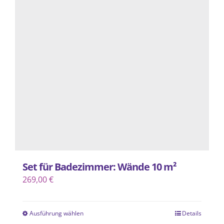
auf.
Die
Optionen
können
auf
der
Produktseite
gewählt
werden
Set für Badezimmer: Wände 10 m²
269,00
€
Ausführung wählen
Details
Dieses