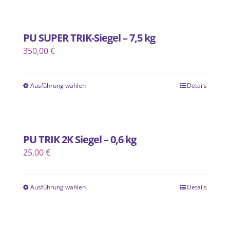
Produkt
weist
mehrere
PU SUPER TRIK-Siegel – 7,5 kg
Varianten
350,00
€
auf.
Die
Ausführung wählen
Optionen
Details
Dieses
können
Produkt
auf
weist
der
mehrere
PU TRIK 2K Siegel – 0,6 kg
Produktseite
Varianten
25,00
€
gewählt
auf.
werden
Die
Ausführung wählen
Optionen
Details
Dieses
können
Produkt
auf
weist