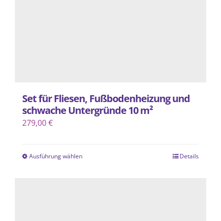
Set für Fliesen, Fußbodenheizung und
schwache Untergründe 10 m²
279,00
€
Ausführung wählen
Details
Dieses
Produkt
weist
mehrere
Varianten