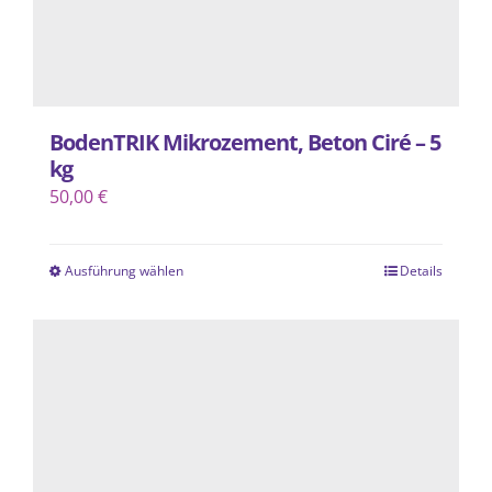
gewählt
werden
BodenTRIK Mikrozement, Beton Ciré – 5
kg
50,00
€
Ausführung wählen
Details
Dieses
Produkt
weist
mehrere
Varianten
auf.
Die
Optionen