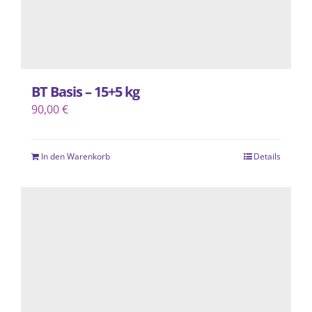
gewählt
werden
BT Basis – 15+5 kg
90,00
€
In den Warenkorb
Details