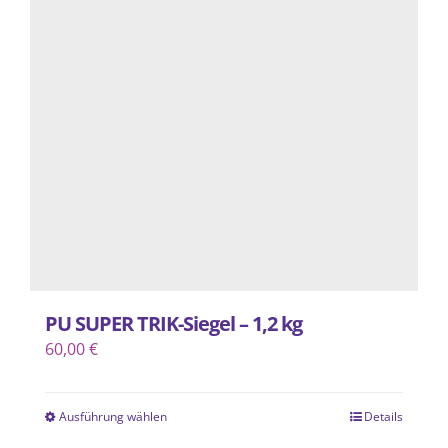
auf.
Die
Optionen
können
auf
der
Produktseite
gewählt
werden
PU SUPER TRIK-Siegel – 1,2 kg
60,00
€
Ausführung wählen
Details
Dieses