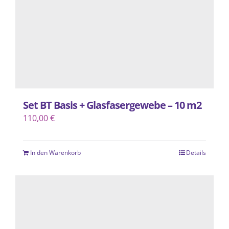
der
Produktseite
gewählt
werden
Set BT Basis + Glasfasergewebe – 10 m2
110,00
€
In den Warenkorb
Details