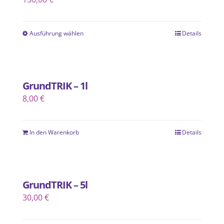
Ausführung wählen
Details
Dieses
Produkt
weist
mehrere
GrundTRIK – 1l
Varianten
8,00
€
auf.
Die
In den Warenkorb
Optionen
Details
können
auf
der
GrundTRIK – 5l
Produktseite
30,00
€
gewählt
werden