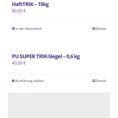
HaftTRIK – 15kg
80,00
€
In den Warenkorb
Details
PU SUPER TRIK-Siegel – 0,6 kg
40,00
€
Ausführung wählen
Details
Dieses
Produkt
weist
mehrere
Varianten